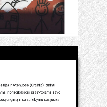
ja) ir Atėnuose (Graikija), turinti
iams ir prieglobsčio prašytojams savo
sijungimą ir su sulaikymu susijusias