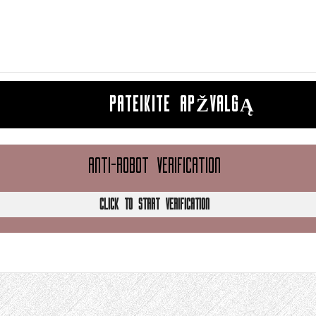
PATEIKITE APŽVALGĄ
ANTI-ROBOT VERIFICATION
CLICK TO START VERIFICATION