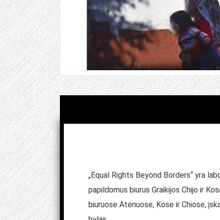
„Equal Rights Beyond Borders“ yra labdar
papildomus biurus Graikijos Chijo ir K
biuruose Atėnuose, Kose ir Chiose, įsk
bylas.