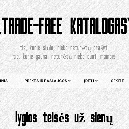
„TRADE-FREE KATALOGAS
tie, kurie siūlo, nieko neturėtų prašyti
tie, kurie gauna, neturėtų nieko duoti mainais
INIS
PREKĖS IR PASLAUGOS
ĮDĖTI
SEKITE
lygios teisės už sienų