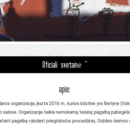
Oficiali svetainė "
apie:
os organizacija, įkurta 2016 m., kurios būstinė yra Berlyne (Vokieti
oso salose. Organizacija teikia nemokamą teisinę pagalbą pabėgėl
aitant pagalbą vykdant prieglobsčio procedūras, Dublino šeimos su