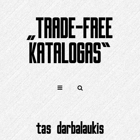
Pereiti
prie
„TRADE-FREE
turinio
KATALOGAS“
tas darbalaukis