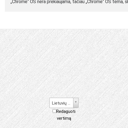
„Chrome“ OS nėra prekiaujama, tačiau „Chrome“ OS tema, sk
Lietuvių kalba
Redaguoti
vertimą