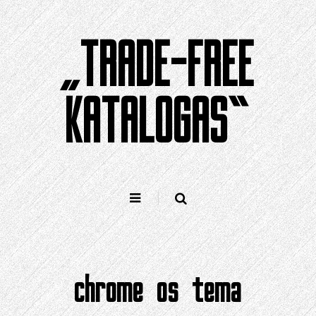
Pereiti
prie
„TRADE-FREE
turinio
KATALOGAS“
chrome os tema