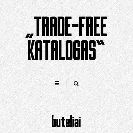
Pereiti
prie
„TRADE-FREE
turinio
KATALOGAS“
buteliai