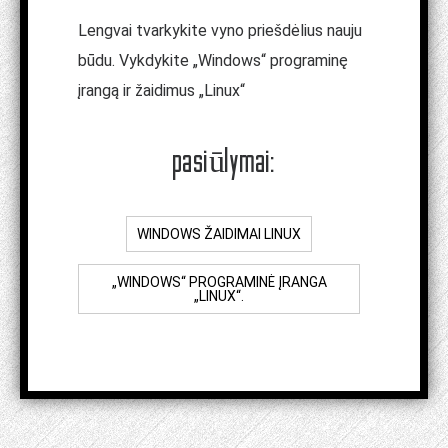
Lengvai tvarkykite vyno priešdėlius nauju
būdu. Vykdykite „Windows“ programinę
įrangą ir žaidimus „Linux“
pasiūlymai:
WINDOWS ŽAIDIMAI LINUX
„WINDOWS“ PROGRAMINĖ ĮRANGA
„LINUX“.