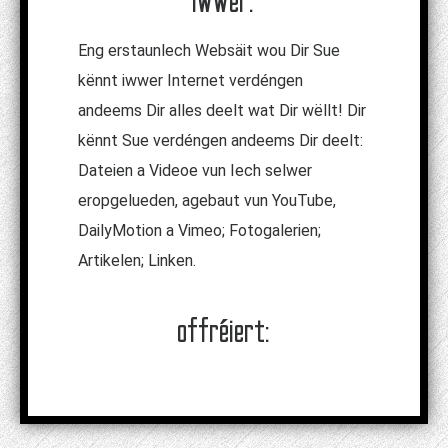
iwwer:
Eng erstaunlech Websäit wou Dir Sue
kënnt iwwer Internet verdéngen
andeems Dir alles deelt wat Dir wëllt! Dir
kënnt Sue verdéngen andeems Dir deelt:
Dateien a Videoe vun Iech selwer
eropgelueden, agebaut vun YouTube,
DailyMotion a Vimeo; Fotogalerien;
Artikelen; Linken.
offréiert: