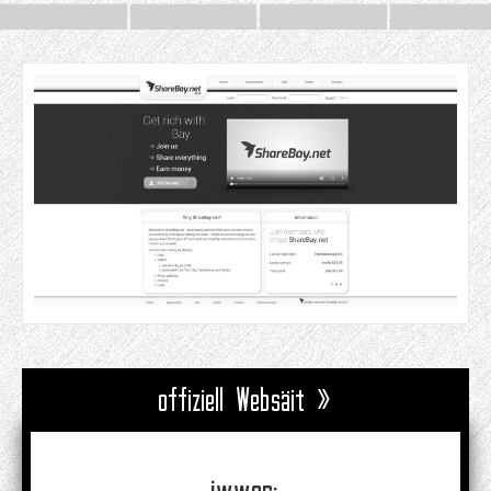
offiziell Websäit »