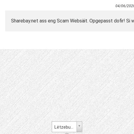
04/06/202
Sharebay.net ass eng Scam Websäit. Opgepasst dofir! Si w
Lëtzebuergesch