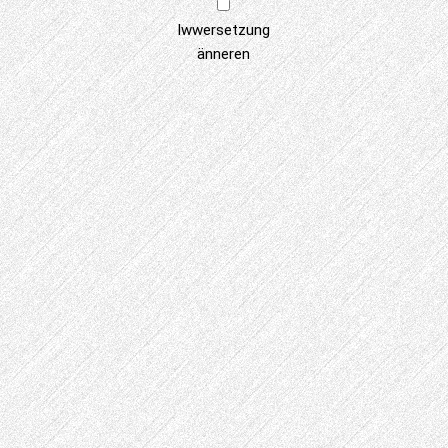
Iwwersetzung
änneren