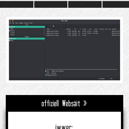
offiziell Websäit »
iwwer: