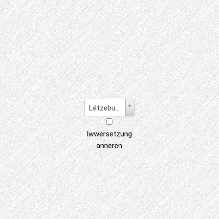
Lëtzebuergesch
Iwwersetzung
änneren