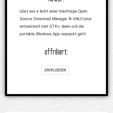
uGet ass e liicht awer mächtege Open
Source Download Manager fir GNU/Linux
entwéckelt mat GTK+, deen och als
portable Windows App verpackt gëtt.
offréiert:
EROFLUEDEN