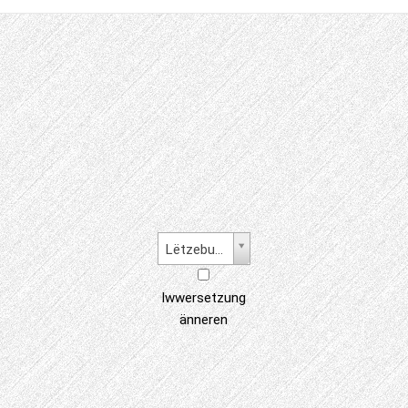
Lëtzebuergesch
Iwwersetzung
änneren