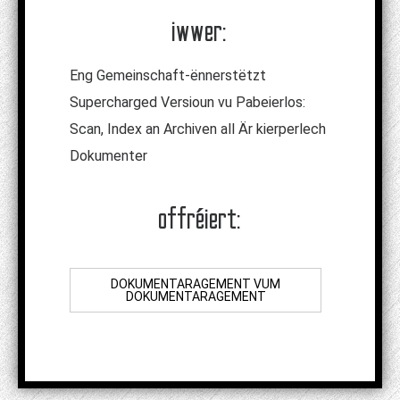
iwwer:
Eng Gemeinschaft-ënnerstëtzt
Supercharged Versioun vu Pabeierlos:
Scan, Index an Archiven all Är kierperlech
Dokumenter
offréiert:
DOKUMENTARAGEMENT VUM
DOKUMENTARAGEMENT