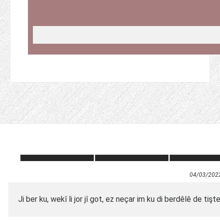
04/03/202
Ji ber ku, wekî li jor jî got, ez neçar im ku di berdêlê de tişt