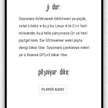
ji dor:
Sayonara lîstikvanek bihîstwerî ya piçûk,
zelal û bilez e ku ji bo Linux-ê bi C++ hatî
nivîsandin, ku ji hêla çarçoveya Qt ve hatî
piştgirî kirin. Ew GStreamer wekî pişta
dengî bikar tîne. Sayonara çavkaniya vekirî
ye û lîsansa GPLv3 bikar tîne.
pêşniyar dike:
PLAYER AUDIO