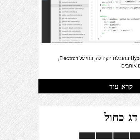
עורך טקסט Hyper-Hackable בהובלת הקהילה, בנוי על Electron,
 אוהבים
קרא עוד
דג כחול