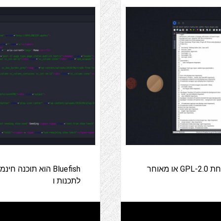
jEdit הוא עורך טקסט תוכנה חינמית הזמין תחת GPL-2.0 או מאוחר
Bluefish הוא תוכנ
לתכנות ו