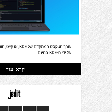
עורך הטקסט המתקדם של
על ידי ה-KDE בחינם
קרא עוד
jedit