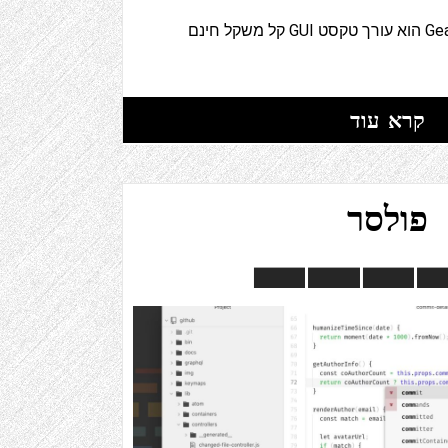
Geany (IPA:dʒiːni JEE-NEE) הוא עורך טקסט GUI קל משקל חינם
קרא עוד
פולסר