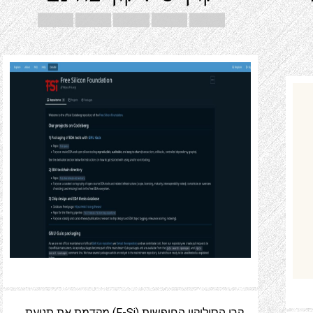
קרן הסיליקון החופשית (F-Si) מקדמת את תנועת