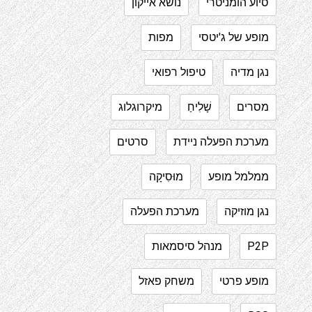
סיוע הומניטרי
נושא אייקון
מופע של ג'יטסי
מפות
נגן מדיה
טיפול רפואי
מסרים
שָׁלִיחַ
מיקרוגלוג
מערכת הפעלה ניידת
סרטים
ממלמל מופע
מוּסִיקָה
נגן מוזיקה
מערכת הפעלה
P2P
מנהל סיסמאות
מופע פרטי
משחק פאזל