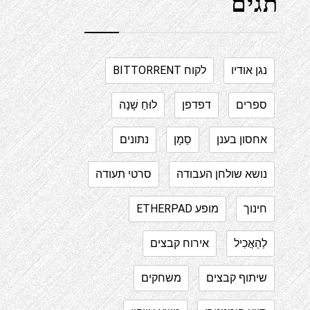
תגים
נגן אודיו
לקוח BITTORRENT
ספרים
דפדפן
לוּחַ שָׁנָה
אחסון בענן
סַמָן
נתונים
נושא שולחן העבודה
סרטי תעודה
חינוך
מופע ETHERPAD
לְהַאֲכִיל
אירוח קבצים
שיתוף קבצים
משחקים