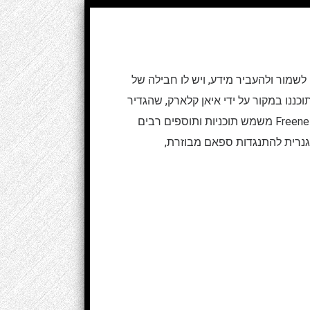
 לשמור ולהעביר מידע, ויש לו חבילה של
 Freenet וגם כמה מהכלים הקשורים לה תוכננו במקור על ידי איאן קלארק, שהגדיר
את מטרתה של Freenet כמתן חופש ביטוי באינטרנט עם הגנה חזקה על אנונימיות. מאגר הנתונים המבוזר של Freenet משמש תוכניות ותוספים רבים
 גנרית להתנגדות ספאם מבוזרת,