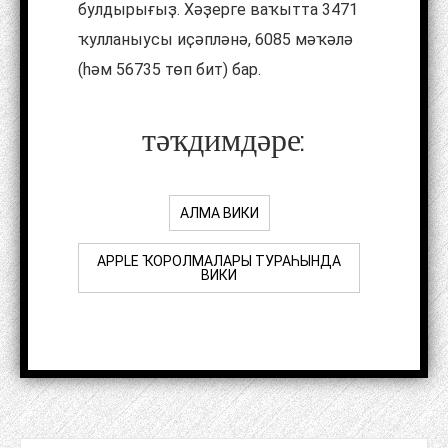
булдырығыҙ. Хәҙерге ваҡытта 3471
ҡулланыусы иҫәпләнә, 6085 мәҡәлә
(һәм 56735 төп ​​бит) бар.
тәҡдимдәре:
АЛМА ВИКИ
APPLE ҠОРОЛМАЛАРЫ ТУРАҺЫНДА
ВИКИ