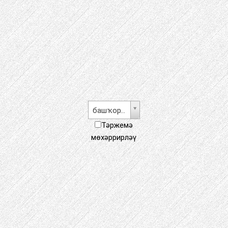
башҡорт теле
Тәржемә
мөхәррирләү