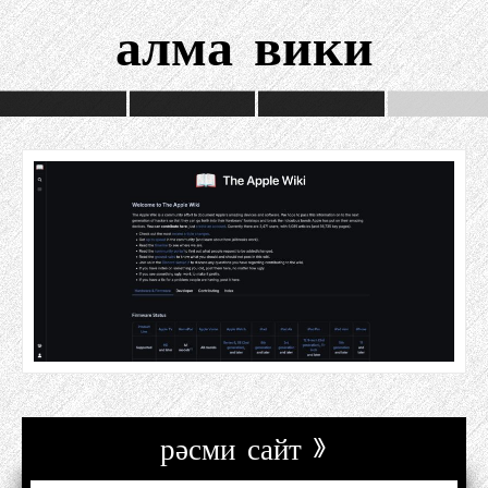
алма вики
рәсми сайт »