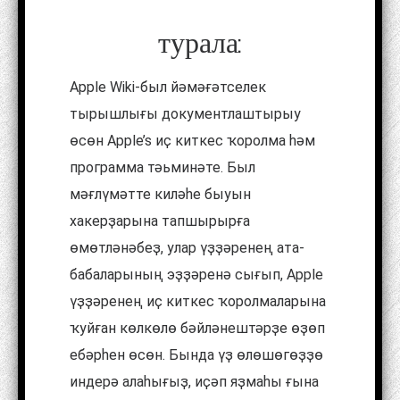
турала:
Apple Wiki-был йәмәғәтселек
тырышлығы документлаштырыу
өсөн Apple’s иҫ киткес ҡоролма һәм
программа тәьминәте. Был
мәғлүмәтте киләһе быуын
хакерҙарына тапшырырға
өмөтләнәбеҙ, улар үҙҙәренең ата-
бабаларының эҙҙәренә сығып, Apple
үҙҙәренең иҫ киткес ҡоролмаларына
ҡуйған көлкөлө бәйләнештәрҙе өҙөп
ебәрһен өсөн. Бында үҙ өлөшөгөҙҙө
индерә алаһығыҙ, иҫәп яҙмаһы ғына