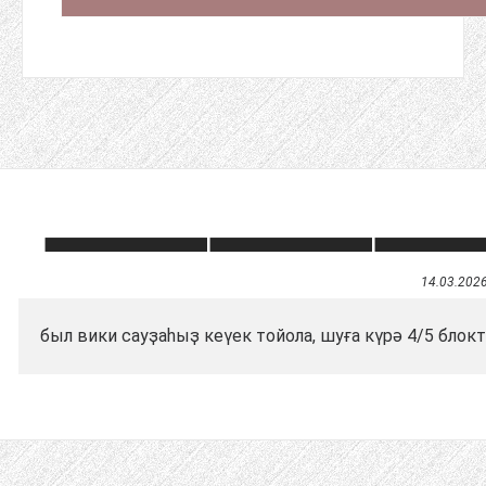
14.03.202
был вики сауҙаһыҙ кеүек тойола, шуға күрә 4/5 блок