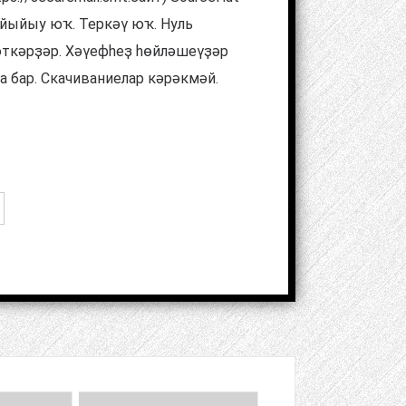
йыйыу юҡ. Теркәү юҡ. Нуль
әткәрҙәр. Хәүефһеҙ һөйләшеүҙәр
а бар. Скачиваниелар кәрәкмәй.