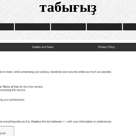
табығыҙ