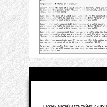
Һеҙҙең мөхәббәтте табыу: Иң яҡшы ш