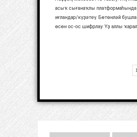
асыҡ сығанаҡлы платформаһында 
иғландар/күҙәтеү. Бөтөнләй бушл
өсөн ос-ос шифрлау. Үҙ аллы ҡарал