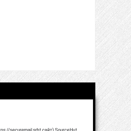
://securemail.srht.сайт) SourceHut