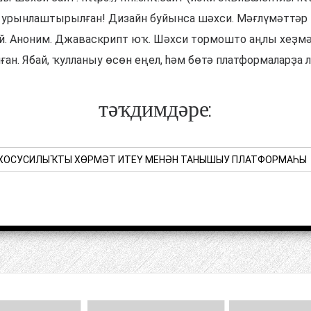
урынлаштырылған! Дизайн буйынса шәхси. Мәғлүмәттәр 
ай. Аноним. Джаваскрипт юҡ. Шәхси тормошто аңлы хеҙм
ған. Ябай, ҡулланыу өсөн еңел, һәм бөтә платформаларҙа л
тәҡдимдәре:
ХОСУСИЛЫҠТЫ ХӨРМӘТ ИТЕҮ МЕНӘН ТАНЫШЫУ ПЛАТФОРМАҺЫ