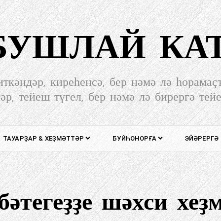
-БУШЛАЙ КА
иткәндәр, киреһенсә, бер нәмә лә һорамаҫ
әр, тейеш түгел, бер нәмә лә бирергә тей
ТАУАРҘАР & ХЕҘМӘТТӘР
БУЙҺОНОРҒА
ЭЙӘРЕРГӘ
бәтегеҙҙе шәхси хеҙ