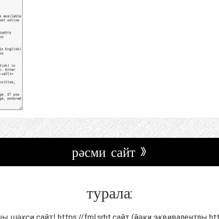
рәсми сайт »
турала:
әхси сайт! https://fml.srht.сайт (йәки эквивалентлы https