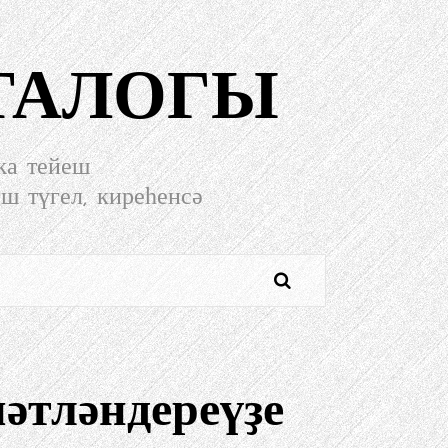
ТАЛОГЫ
ҡа тейеш
еш түгел, киреһенсә
мәтләндереүҙе