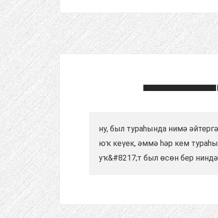
ну, был тураһында нимә әйтерг
юҡ кеүек, әммә һәр кем тураһы
уҡ&#8217;т был өсөн бер ниндәй