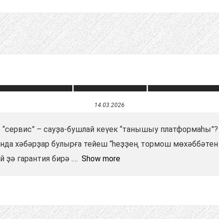
14.03.2026
ә “сервис” – сауҙа-бушлай кеүек “танышыу платформаһы”?
нда хәбәрҙар булырға тейеш “һеҙҙең тормош мөхәббәтен 
 ҙә гарантия бирә .
Show more