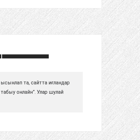
 ысынлап та, сайтта иғландар
табыу онлайн”. Улар шулай