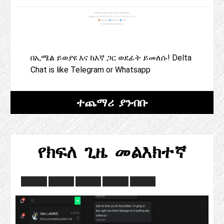
በኢሜል ይወያዩ እና ከእኛ ጋር ወደፊት ይመለሱ! Delta
Chat is like Telegram or Whatsapp
ተጨማሪ ያንብቡ
የክፍለ ጊዜ መልእክተኛ