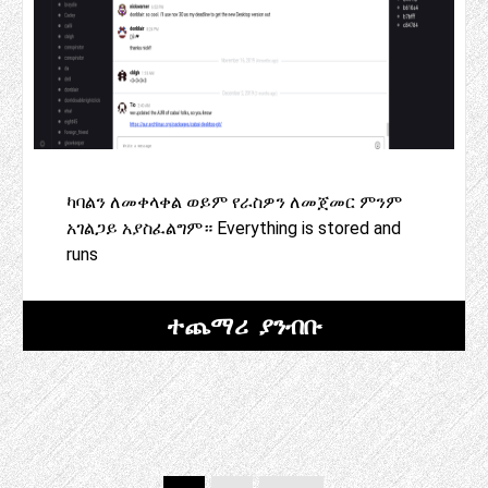
ካባልን ለመቀላቀል ወይም የራስዎን ለመጀመር ምንም
አገልጋይ አያስፈልግም። Everything is stored and
runs
ተጨማሪ ያንብቡ
ልጥፎች