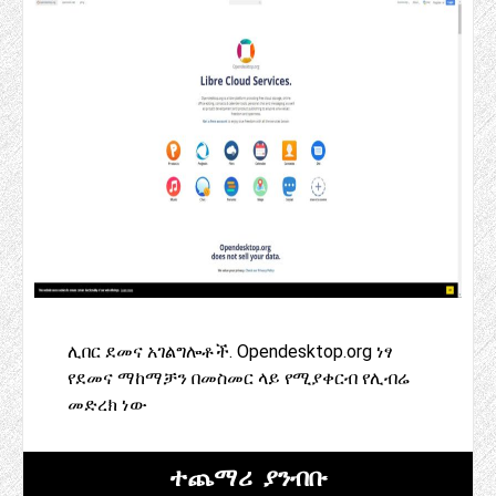
ሊበር ደመና አገልግሎቶች. Opendesktop.org ነፃ
የደመና ማከማቻን በመስመር ላይ የሚያቀርብ የሊብሬ
መድረክ ነው
ተጨማሪ ያንብቡ