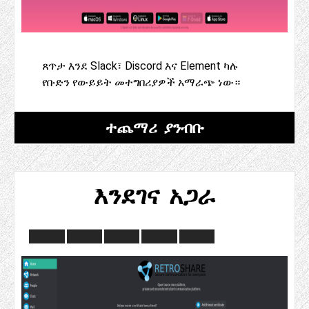
ጸጥታ እንደ Slack፣ Discord እና Element ካሉ
የቡድን የውይይት መተግበሪያዎች አማራጭ ነው።
ተጨማሪ ያንብቡ
እንደገና አጋራ