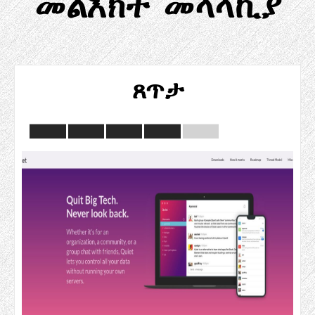
መልእክት መላላኪያ
ጸጥታ