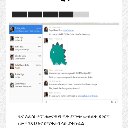
ዲኖ ለዴስክቶፕ ዘመናዊ የክፍት ምንጭ ውይይት ደንበኛ
ነው። ንጹህ እና በማቅረብ ላይ ያተኩራል