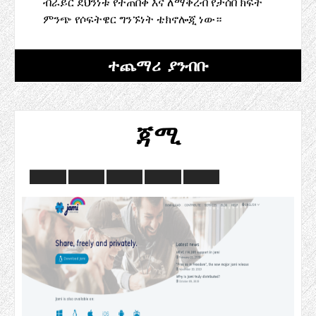
ብራይር ደህንነቱ የተጠበቀ እና ለማቅረብ የታሰበ ክፍት
ምንጭ የሶፍትዌር ግንኙነት ቴክኖሎጂ ነው።
ተጨማሪ ያንብቡ
ጃሚ