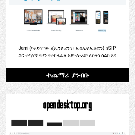
Jami (የቀድሞው ጂኤንዩ ሪንግ፣ ኤስኤፍኤልፎን) ከSIP
ጋር ተኳሃኝ የሆነ የተከፋፈለ አቻ-ለ-አቻ ለስላሳ ስልክ እና
ተጨማሪ ያንብቡ
opendesktop.org