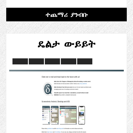
ተጨማሪ ያንብቡ
ዴልታ ውይይት