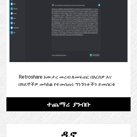
Retroshare አውታረ መረብ ለመፍጠር በእርስዎ እና
በጓደኞችዎ መካከል የተመሰጠሩ ግንኙነቶችን ይመሰርቱ
ተጨማሪ ያንብቡ
ዲኖ