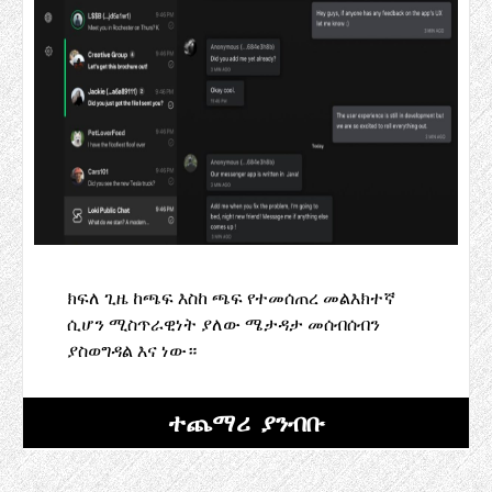
ክፍለ ጊዜ ከጫፍ እስከ ጫፍ የተመሰጠረ መልእክተኛ
ሲሆን ሚስጥራዊነት ያለው ሜታዳታ መሰብሰብን
ያስወግዳል እና ነው።
ተጨማሪ ያንብቡ