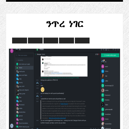
ንጥረ ነገር