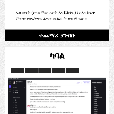
ኤለመንት (የቀድሞው ሪዮት እና ቬክተር) ነፃ እና ክፍት
ምንጭ የሶፍትዌር ፈጣን መልእክት ደንበኛ ነው።
ተጨማሪ ያንብቡ
ካባል