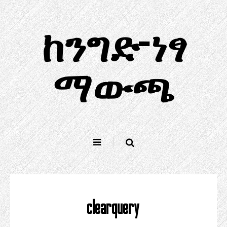
ወደ
ይዘት
ከንግድ-ነፃ
ዝለል
ማውጫ
clearquery