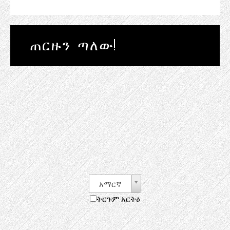
ጠርዙን ጣለው!
አማርኛ
ትርጉም አርትዕ