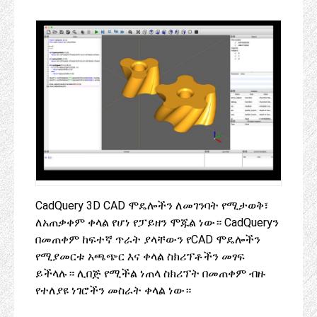
CadQuery 3D CAD ሞዴሎችን ለመገንባት የሚታወቅ፣
ለአጠቃቀም ቀላል የሆነ የፓይዘን ሞጁል ነው። CadQueryን
በመጠቀም ከፍተኛ ጥራት ያላቸውን የCAD ሞዴሎችን
የሚያመርቱ አጫጭር እና ቀላል ስክሪፕቶችን መፃፍ
ይችላሉ። ሊበጅ የሚችል ነጠላ ስክሪፕት በመጠቀም ብዙ
የተለያዩ ነገሮችን መስራት ቀላል ነው።