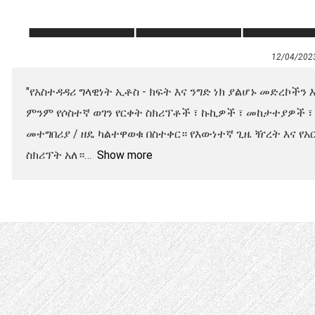
12/04/202
"የአስተዳዳሪ ግላዊነት ኢቶስ - ክፍት እና ንግድ ነክ ያልሆኑ መድረኮች
ምንም የሶስተኛ ወገን የርቀት ስክሪፕቶች ፣ ኩኪዎች ፣ መከታተያዎች
መተግበሪያ / ዘዴ ካልተዋወቁ በስተቀር። የእውነተኛ ጊዜ ዥረት እና የአ
ስክሪፕት አለ።
Show more