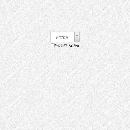
አማርኛ
ትርጉም አርትዕ