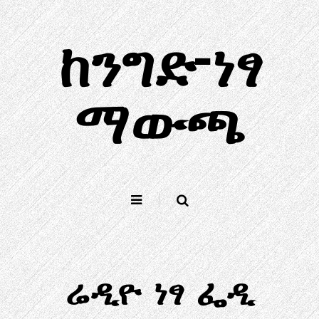
ወደ
ይዘት
ከንግድ-ነፃ
ዝለል
ማውጫ
ሬዲዮ ነፃ ፌዲ