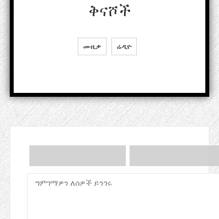
ቅናሾች
ሙዚቃ
ሬዲዮ