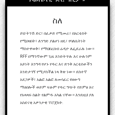
ስለ
ይህ ትንሽ ድር፣ በፈቃድ የሚመራ፣ በአርቲስት
የሚበዛበት፣ ለንግድ ያልሆነ ዘዴ፣ የባለቤትነት
ማስተዋወቅ፣ የማህበረሰብ ሬዲዮ ለፌደራሉ ነው።
RFF በማንኛውም ጊዜ እንድትጥሉ እና ሁሉንም
አይነት እንግዳ የሆኑ የዱር እና ድንቅ አርቲስቶችን
እንድታገኝ የሚያስችል ነጻ ቅጽ ነው። ደስተኛ
አደጋዎች፣ አልፎ አልፎ ለመሳፈር የዘውግ
ማዕበሎች ወይም ፍፁም የዱር ግጭት የድምፅ እና
የአጻጻፍ ስልት የልምዱ አካል ናቸው። እንደዚህ ያለ
አስደናቂ አዎንታዊ ፕሮጀክት.