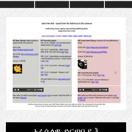
ኦፊሴላዊ ድርጣቢያ »