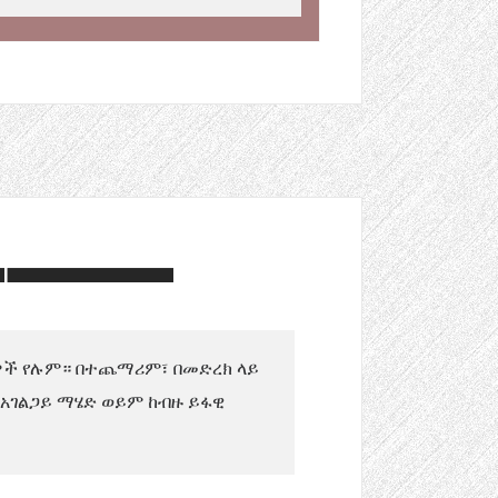
ያዎች የሉም። በተጨማሪም፣ በመድረክ ላይ
 አገልጋይ ማሄድ ወይም ከብዙ ይፋዊ