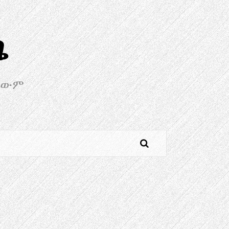
ጫ
ባቸውም