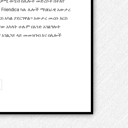
ተጠቃሚ ውሂብ ከሌሎች መድረኮች በተለየ
 Friendica ካሉ ሌሎች ማህበራዊ አውታረ
ስ አካል ያደርገዋል። አውታረ መረቡ እርስ
ቸው አካላት ሁሉም በአንድ አገልግሎት
 አገልጋይ ላይ መመዝገብ እና በሌሎች