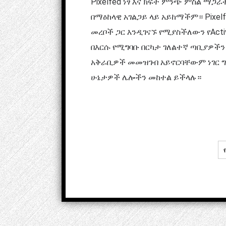
Pixelfed ነፃ እና ክፍት ምንጭ ምስል ማ
በማዕከላዊ አገልጋይ ላይ አይከማችም። Pixel
መረቦች ጋር እንዲገናኙ የሚያስችለውን የActi
በእርሱ የሚግባቡ በርካታ ገለልተኛ ጣቢያዎችን
አቅራቢዎች መመዝገብ አይኖርባቸውም ነገር ግ
ሁኔታዎች ሌሎችን መከተል ይችላሉ።