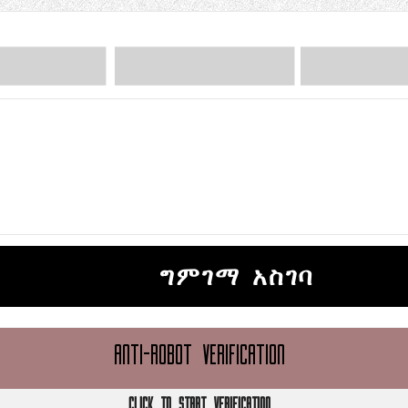
ግምገማ አስገባ
ANTI-ROBOT VERIFICATION
CLICK TO START VERIFICATION