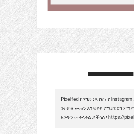
Pixelfed ከንግድ ነጻ የሆነ የ In
በተቻለ መጠን እንዲቆዩ የሚያደርግ ምንም 
አንዱን መቀላቀል ይችላሉ፡ https://pixel