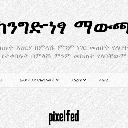
ከንግድ-ነፃ ማው
ጡት እነዚያ በምላሹ ምንም ነገር መጠየቅ የለ
የተቀበሉት በምላሹ ምንም መስጠት የለባቸውም
ቤት
ዕቃዎች እና አገልግሎቶች
አስረከበ
ተከተል
pixelfed