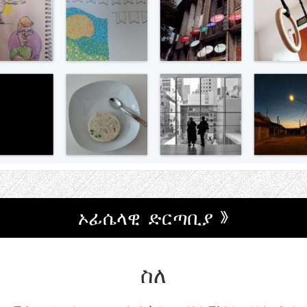
ኦፊሴላዊ ድርጣቢያ »
ስለ