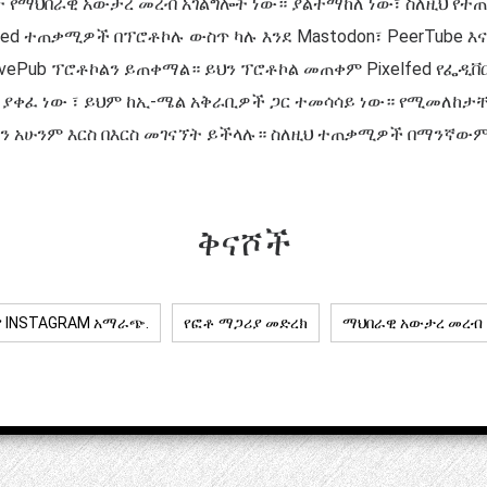
ጋራት የማህበራዊ አውታረ መረብ አገልግሎት ነው። ያልተማከለ ነው፣ ስለዚህ የ
fed ተጠቃሚዎች በፕሮቶኮሉ ውስጥ ካሉ እንደ Mastodon፣ PeerTube እና
vePub ፕሮቶኮልን ይጠቀማል። ይህን ፕሮቶኮል መጠቀም Pixelfed የፌዲቨር
 ያቀፈ ነው ፣ ይህም ከኢ-ሜል አቅራቢዎች ጋር ተመሳሳይ ነው። የሚመለከታ
ን አሁንም እርስ በእርስ መገናኘት ይችላሉ። ስለዚህ ተጠቃሚዎች በማንኛውም
ቅናሾች
የ INSTAGRAM አማራጭ.
የፎቶ ማጋሪያ መድረክ
ማህበራዊ አውታረ መረብ