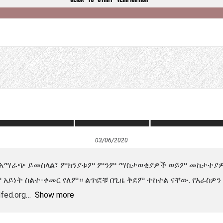
03/06/2020
stagram አማራጭ ይመስላል፣ ምክንያቱም ምንም ማስታወቂያዎች ወይም መከታተ
አይነት ስልተ-ቀመር የለም። ልጥፎቹ በጊዜ ቅደም ተከተል ናቸው. የእራስዎን
fed.org
Show more