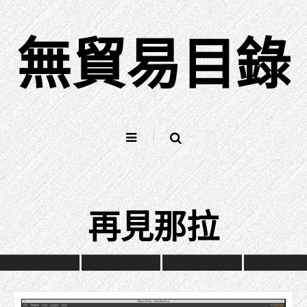
跳
到
無貿易目錄
內
容
再見那拉