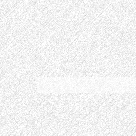
跳
到
內
容