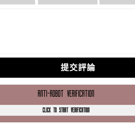
提交評論
ANTI-ROBOT VERIFICATION
CLICK TO START VERIFICATION