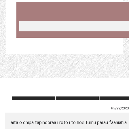
05/22/202
aita e ohipa tapihooraa i roto i te hoê tumu parau faahiahia.