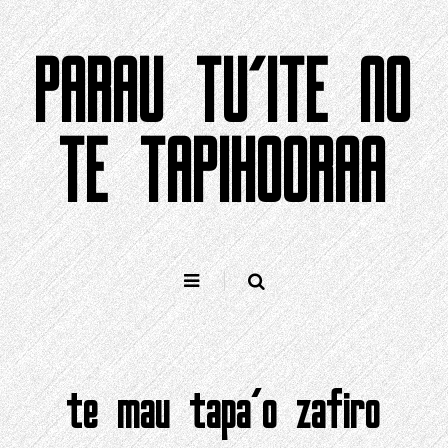
Haapae
i
PARAU TU'ITE NO
ni'a
i
te
mea
TE TAPIHOORAA
e
vai
ra
te mau tapa'o zafiro