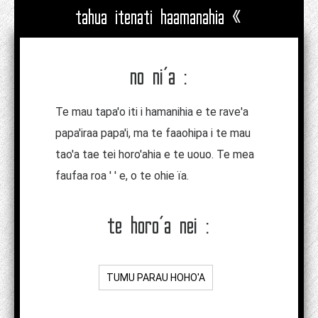
tahua itenati haamanahia «
no ni'a :
Te mau tapa'o iti i hamanihia e te rave'a
papa'iraa papa'i, ma te faaohipa i te mau
tao'a tae tei horo'ahia e te uouo. Te mea
faufaa roa ' ' e, o te ohie ïa.
te horo'a nei :
TUMU PARAU HOHO'A