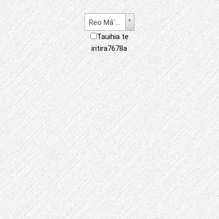
Reo Mā`ohi'
Tauihia te
iritira7678a