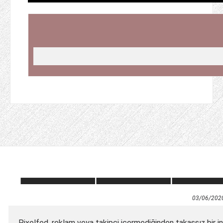
03/06/202
Pixelfed, reklam veya takipçi içermediğinden takassız bir in