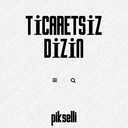
İçeriğe
geç
TICARETSIZ
DIZIN
pikselli