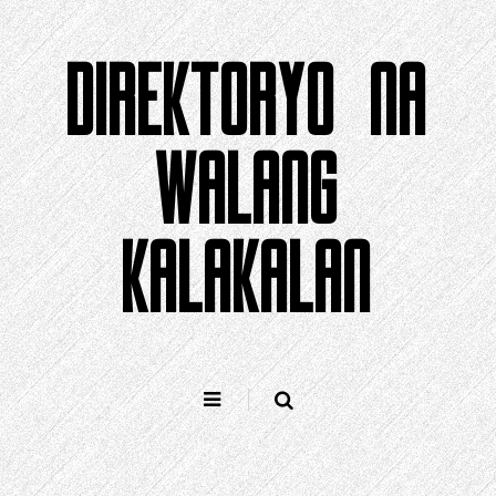
Lumaktaw
sa
DIREKTORYO NA
nilalaman
WALANG
KALAKALAN