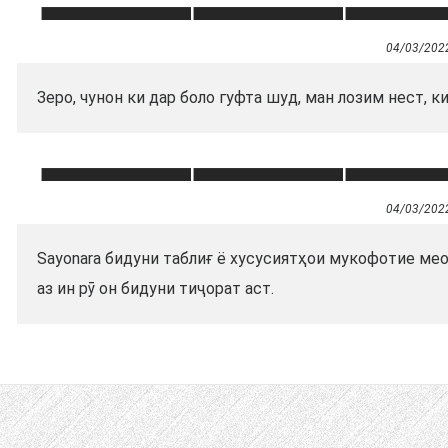
04/03/202
Зеро, чунон ки дар боло гуфта шуд, ман лозим нест, к
04/03/202
Sayonara бидуни таблиғ ё хусусиятҳои мукофотие мео
аз ин рӯ он бидуни тиҷорат аст.