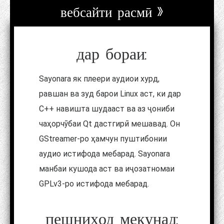
вебсайти расмӣ »
дар бораи:
Sayonara як плеери аудиои хурд,
равшан ва зуд барои Linux аст, ки дар
C++ навишта шудааст ва аз ҷониби
чаҳорчӯбаи Qt дастгирӣ мешавад. Он
GStreamer-ро ҳамчун пуштибонии
аудио истифода мебарад. Sayonara
манбаи кушода аст ва иҷозатномаи
GPLv3-ро истифода мебарад.
пешниҳод мекунад: