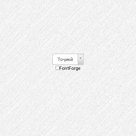
Тоҷикӣ
FontForge