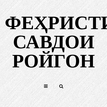
Гузаштан
ба
ФЕҲРИСТ
мундариҷа
САВДОИ
РОЙГОН