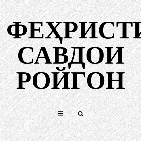
Гузаштан
ба
ФЕҲРИСТ
мундариҷа
САВДОИ
РОЙГОН