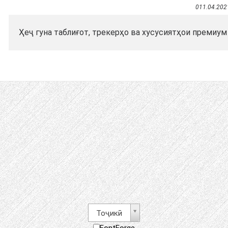
011.04.202
Ҳеҷ гуна таблиғот, трекерҳо ва хусусиятҳои премиум
Тоҷикӣ
FontForge