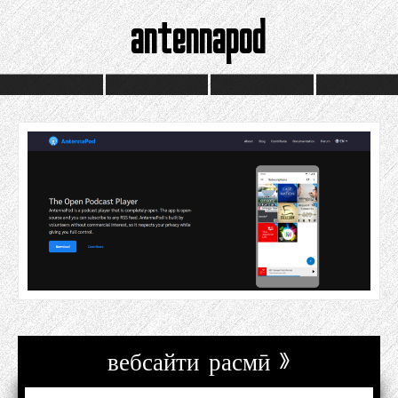
antennapod
вебсайти расмӣ »