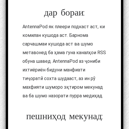
дар бораи:
AntennaPod як плеери подкаст аст, ки
комилан кушода аст. Барнома
сарчашмаи кушода аст ва шумо
метавонед ба ҳама гуна каналҳои RSS
обуна шавед. AntennaPod аз ҷониби
ихтиёриён бидуни манфиати
тиҷоратӣ сохта шудааст, аз ин рӯ
махфияти шуморо эҳтиром мекунад
ва ба шумо назорати пурра медиҳад.
пешниҳод мекунад: