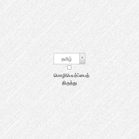
தமிழ்
மொழிபெயர்ப்பைத்
திருத்து