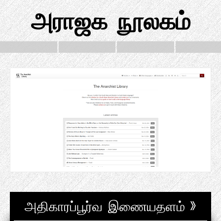
அராஜக நூலகம்
அதிகாரப்பூர்வ இணையதளம் »