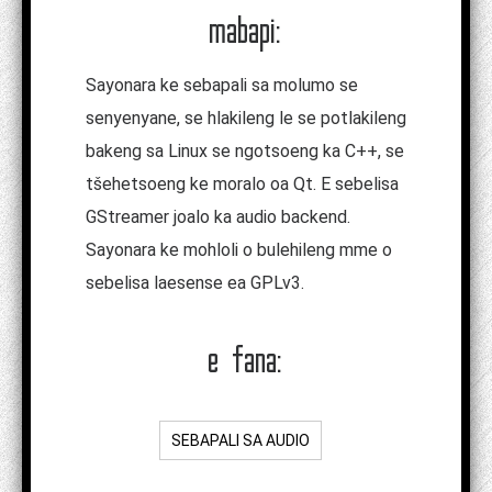
mabapi:
Sayonara ke sebapali sa molumo se
senyenyane, se hlakileng le se potlakileng
bakeng sa Linux se ngotsoeng ka C++, se
tšehetsoeng ke moralo oa Qt. E sebelisa
GStreamer joalo ka audio backend.
Sayonara ke mohloli o bulehileng mme o
sebelisa laesense ea GPLv3.
e fana:
SEBAPALI SA AUDIO