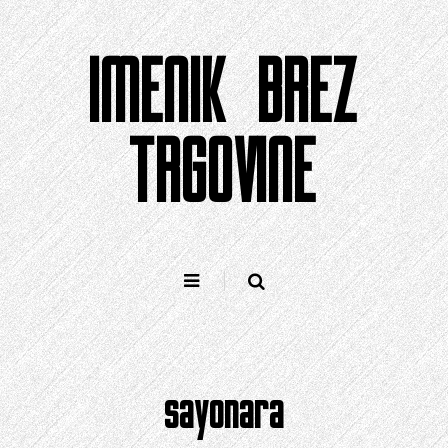
Preskoči
na
IMENIK BREZ
vsebino
TRGOVINE
sayonara