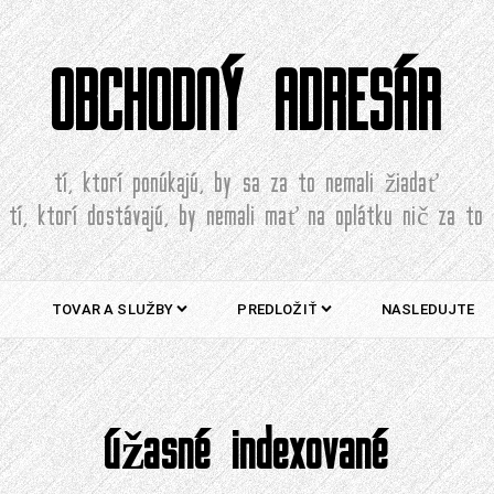
OBCHODNÝ ADRESÁR
tí, ktorí ponúkajú, by sa za to nemali žiadať
tí, ktorí dostávajú, by nemali mať na oplátku nič za to
TOVAR A SLUŽBY
PREDLOŽIŤ
NASLEDUJTE
úžasné indexované