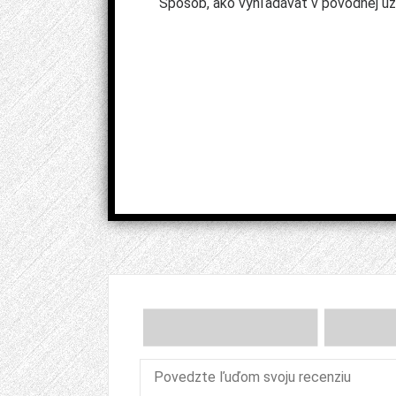
Spôsob, ako vyhľadávať v pôvodnej úža