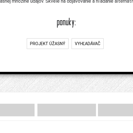
snej množine údajov. Skvelé na objavovanie a hľadanie alternatí
ponuky:
PROJEKT ÚŽASNÝ
VYHĽADÁVAČ