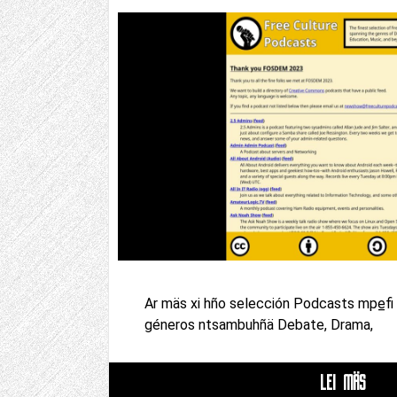
Ar mäs xi hño selección Podcasts mpe̲fi
géneros ntsambuhñä Debate, Drama,
LEI MÄS