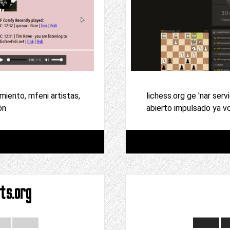
miento, mfeni artistas,
lichess.org ge 'nar serv
ón
abierto impulsado ya vo
ts.org