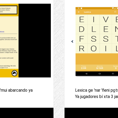
 'mui abarcando ya
Lexica ge 'nar 'ñeni po̲
Ya jugadores bí xta 3 ja