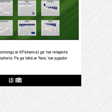
omongu ar KPatience) ge 'nar relajante
 tarheta. Pa ga tähä ar 'ñeni, 'nar jugador
LEI MÄS