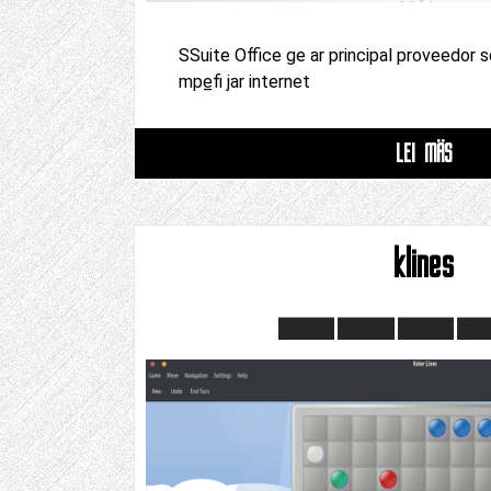
SSuite Office ge ar principal proveedor 
mpe̲fi jar internet
LEI MÄS
klines