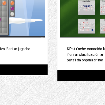
vo 'ñeni ar jugador
KPat ('nehe conocido k
'ñeni ar clasificación ar
pe̲ts'i da organizar 'nar