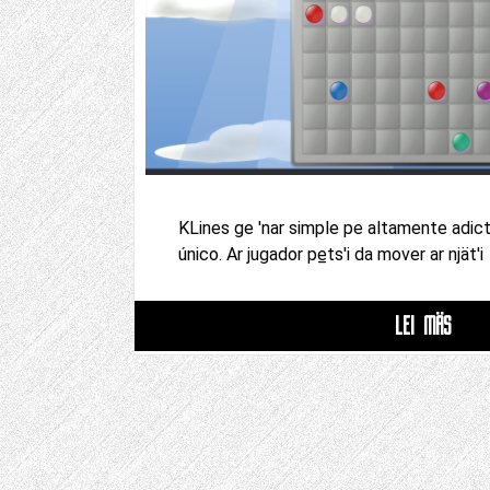
KLines ge 'nar simple pe altamente adicti
único. Ar jugador pe̲ts'i da mover ar njät'i
LEI MÄS