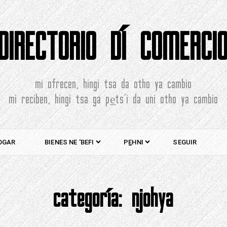
DIRECTORIO DÍ COMERCI
mi ofrecen, hingi tsa da otho ya cambio
mi reciben, hingi tsa ga pe̲ts'i da uni otho ya cambio
OGAR
BIENES NE 'BEFI
PE̲HNI
SEGUIR
categoría:
njohya