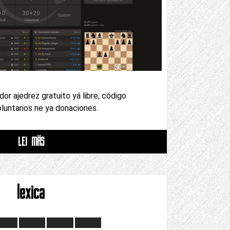
idor ajedrez gratuito yá libre, código
luntarios ne ya donaciones.
LEI MÄS
lexica