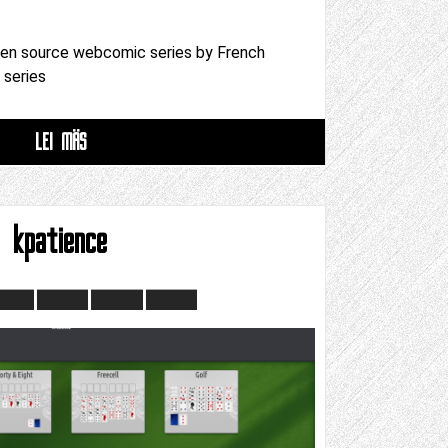
pen source webcomic series by French
 series
LEI MÄS
kpatience