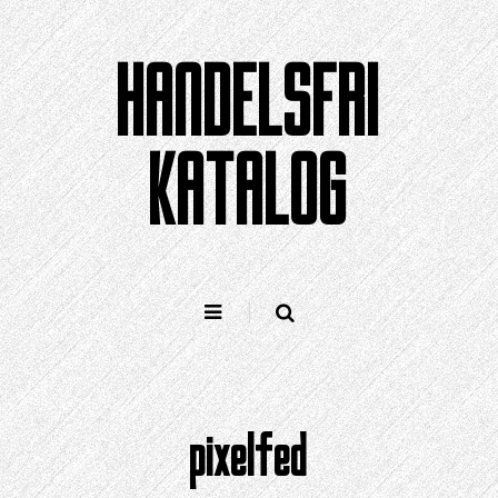
Hopp
til
HANDELSFRI
innholdet
KATALOG
pixelfed