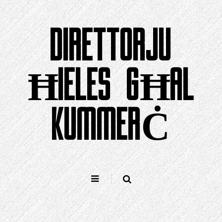
Aqbeż
għall-
DIRETTORJU
kontenut
ĦIELES GĦAL
KUMMERĊ