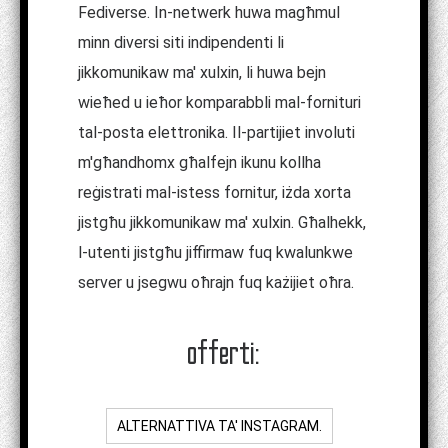
Fediverse. In-netwerk huwa magħmul
minn diversi siti indipendenti li
jikkomunikaw ma' xulxin, li huwa bejn
wieħed u ieħor komparabbli mal-fornituri
tal-posta elettronika. Il-partijiet involuti
m'għandhomx għalfejn ikunu kollha
reġistrati mal-istess fornitur, iżda xorta
jistgħu jikkomunikaw ma' xulxin. Għalhekk,
l-utenti jistgħu jiffirmaw fuq kwalunkwe
server u jsegwu oħrajn fuq każijiet oħra.
offerti:
ALTERNATTIVA TA' INSTAGRAM.