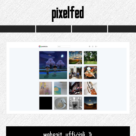
pixelfed
websajt uffiċjali »