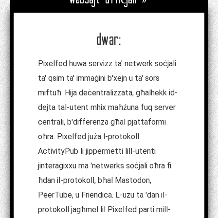
dwar:
Pixelfed huwa servizz ta' netwerk soċjali
ta' qsim ta' immaġini b'xejn u ta' sors
miftuħ. Hija deċentralizzata, għalhekk id-
dejta tal-utent mhix maħżuna fuq server
ċentrali, b'differenza għal pjattaformi
oħra. Pixelfed juża l-protokoll
ActivityPub li jippermetti lill-utenti
jinteraġixxu ma 'netwerks soċjali oħra fi
ħdan il-protokoll, bħal Mastodon,
PeerTube, u Friendica. L-użu ta 'dan il-
protokoll jagħmel lil Pixelfed parti mill-