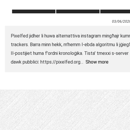
03/06/202
Pixelfed jidher li huwa alternattiva instagram mingħajr ku
trackers. Barra minn hekk, m'hemm l-ebda algoritmu li jġieg
Il-postijiet huma f'ordni kronoloġika. Tista' tmexxi s-serv
dawk pubbliċi: https://pixelfed.org
Show more