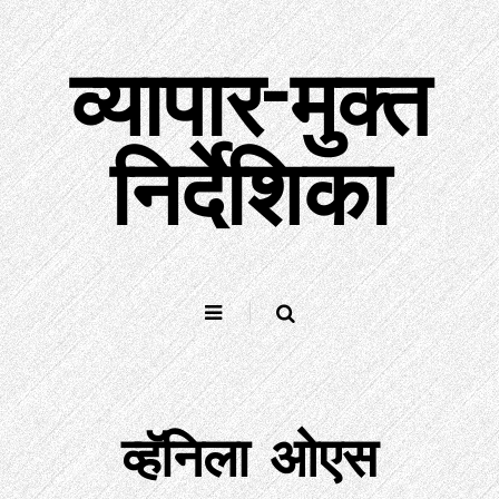
सामग्रीवर
जा
व्यापार-मुक्त
निर्देशिका
व्हॅनिला ओएस