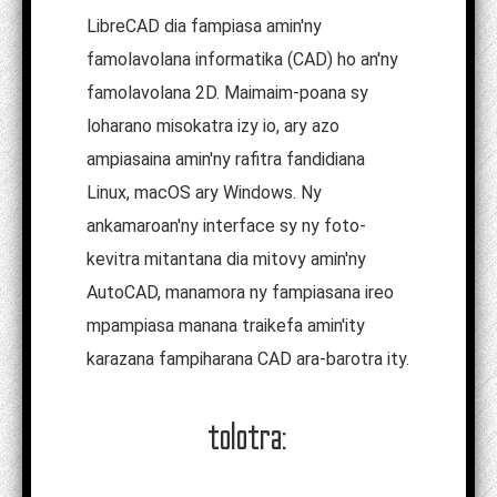
LibreCAD dia fampiasa amin'ny
famolavolana informatika (CAD) ho an'ny
famolavolana 2D. Maimaim-poana sy
loharano misokatra izy io, ary azo
ampiasaina amin'ny rafitra fandidiana
Linux, macOS ary Windows. Ny
ankamaroan'ny interface sy ny foto-
kevitra mitantana dia mitovy amin'ny
AutoCAD, manamora ny fampiasana ireo
mpampiasa manana traikefa amin'ity
karazana fampiharana CAD ara-barotra ity.
tolotra: