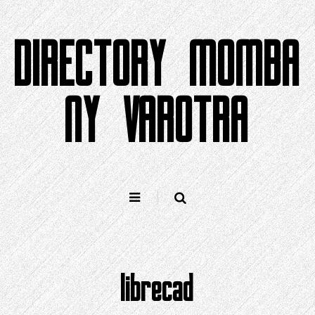
Hizara
amin'ny
DIRECTORY MOMBA
atiny
NY VAROTRA
librecad