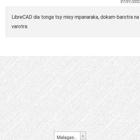
07/01/202
LibreCAD dia tonga tsy misy mpanaraka, dokam-barotra na 
varotra.
Malagasy fiteny