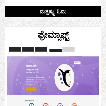
ಮತ್ತಷ್ಟು ಓದು
ಫ್ರೇಮ್ಸಾಫ್ಟ್