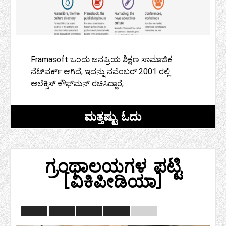
Framasoft ಒಂದು ಜನಪ್ರಿಯ ಶಿಕ್ಷಣ ಸಾಮಾಜಿಕ
ನೆಟ್‌ವರ್ಕ್ ಆಗಿದೆ, ಇದನ್ನು ನವೆಂಬರ್ 2001 ರಲ್ಲಿ
ಅಲೆಕ್ಸಿಸ್ ಕೌಫ್‌ಮನ್ ರಚಿಸಿದ್ದಾರೆ,
ಮತ್ತಷ್ಟು ಓದು
ಗ್ರಂಥಾಲಯಗಳ ಪಟ್ಟಿ
(ವಿಕಿಪೀಡಿಯಾ)