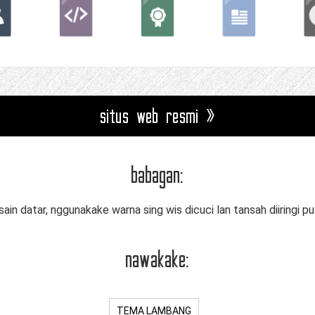
situs web resmi »
babagan:
ain datar, nggunakake warna sing wis dicuci lan tansah diiringi pu
nawakake:
TEMA LAMBANG