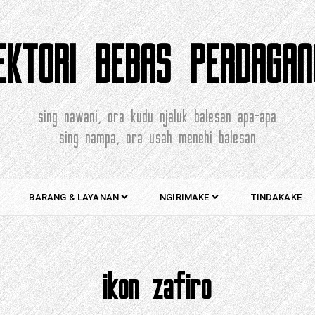
REKTORI BEBAS PERDAGAN
sing nawani, ora kudu njaluk balesan apa-apa
sing nampa, ora usah menehi balesan
BARANG & LAYANAN
NGIRIMAKE
TINDAKAKE
ikon zafiro