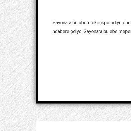
Sayonara bụ obere ọkpụkpọ ọdịyo doro
ndabere ọdịyo. Sayonara bụ ebe meper