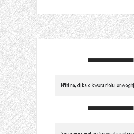
N'ihi na, dị ka o kwuru n'elu, enwegh
Sayonara na-abịa n'enweghị mgbasa