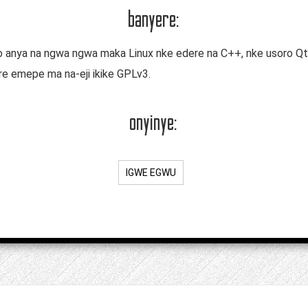
banyere:
 anya na ngwa ngwa maka Linux nke edere na C++, nke usoro Qt 
e emepe ma na-eji ikike GPLv3.
onyinye:
IGWE EGWU