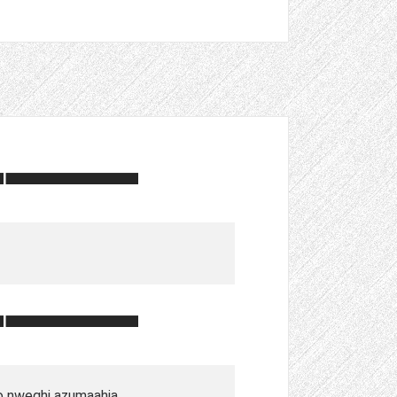
ọ nweghị azụmaahịa.