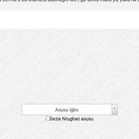
Asụsụ Igbo
Dezie Ntụgharị asụsụ