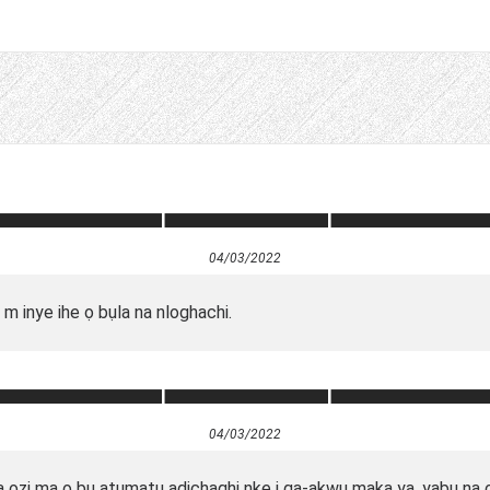
04/03/2022
ị m inye ihe ọ bụla na nloghachi.
04/03/2022
 ozi ma ọ bụ atụmatụ adịchaghị nke ị ga-akwụ maka ya, yabụ na 