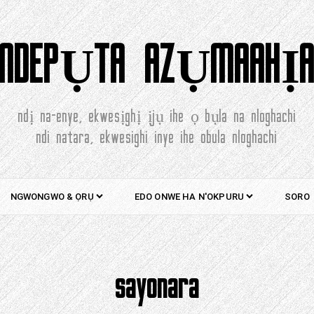
NDEPỤTA AZỤMAAHỊ
ndị na-enye, ekwesịghị ịjụ ihe ọ bụla na nloghachi
ndi natara, ekwesighi inye ihe obula nloghachi
NGWONGWO & ỌRỤ
EDO ONWE HA N'OKPURU
SORO
sayonara