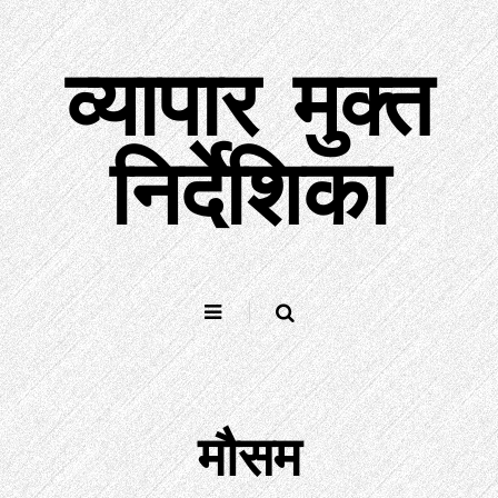
इसे
छोड़कर
व्यापार मुक्त
सामग्री
पर
बढ़ने
के
निर्देशिका
लिए
मौसम