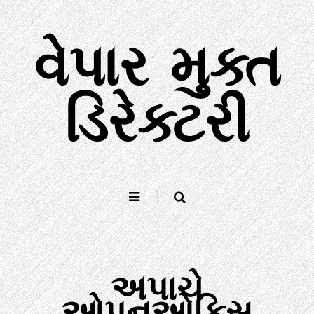
સામગ્રી
પર
વેપાર મુક્ત
જાઓ
ડિરેક્ટરી
અપાચે
ઓપનઓફિસ