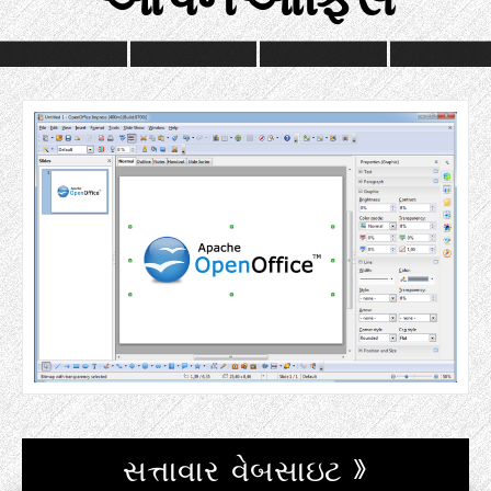
સત્તાવાર વેબસાઇટ »