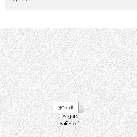
ગુજરાતી
અનુવાદ
સંપાદિત કરો