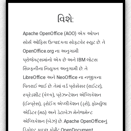
વિશે:
Apache OpenOffice (AOO) એક ઓપન
સોર્સ ઓફિસ ઉત્પાદકતા સોફ્ટવેર સ્યુટ છે. તે
OpenOffice.org ના અનુગામી
પ્રોજેક્ટ્સમાંનો એક છે અને IBM લોટસ
સિમ્ફનીના નિયુક્ત અનુગામી છે. તે
LibreOffice અને NeoOffice ના નજીકના
પિતરાઈ ભાઈ છે. તેમાં વર્ડ પ્રોસેસર (રાઈટર),
સ્પ્રેડશીટ (કેલ્ક), પ્રેઝન્ટેશન એપ્લિકેશન
(ઈમ્પ્રેસ), ડ્રોઈંગ એપ્લીકેશન (ડ્રો), ફોર્મ્યુલા
એડિટર (મઠ) અને ડેટાબેઝ મેનેજમેન્ટ
એપ્લિકેશન (બેઝ) છે. Apache OpenOfficeનું
ડિફોલ્ટ ફાઇલ ફોર્મેટ OpenDocument