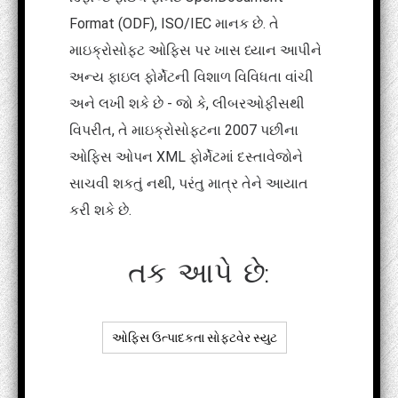
Format (ODF), ISO/IEC માનક છે. તે
માઇક્રોસોફ્ટ ઓફિસ પર ખાસ ધ્યાન આપીને
અન્ય ફાઇલ ફોર્મેટની વિશાળ વિવિધતા વાંચી
અને લખી શકે છે - જો કે, લીબરઓફીસથી
વિપરીત, તે માઇક્રોસોફ્ટના 2007 પછીના
ઓફિસ ઓપન XML ફોર્મેટમાં દસ્તાવેજોને
સાચવી શકતું નથી, પરંતુ માત્ર તેને આયાત
કરી શકે છે.
તક આપે છે:
ઓફિસ ઉત્પાદકતા સોફ્ટવેર સ્યુટ