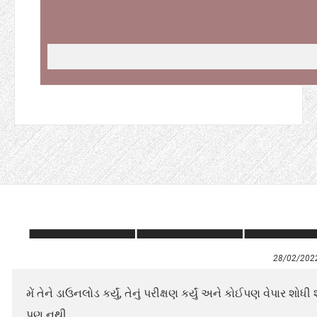
28/02/202
મેં તેને ડાઉનલોડ કર્યું, તેનું પરીક્ષણ કર્યું અને કોઈપણ વેપાર શ
પણ નથી.