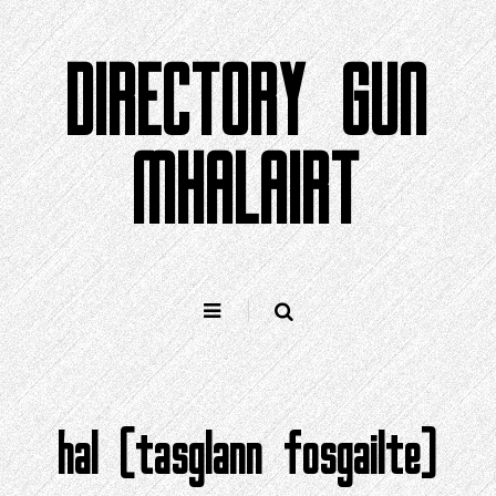
Air
adhart
DIRECTORY GUN
gu
susbaint
MHALAIRT
hal (tasglann fosgailte)