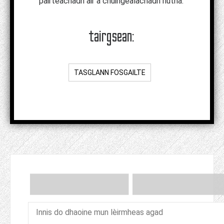
pàirteachadh air a chuingealachadh riutha.
tairgsean:
TASGLANN FOSGAILTE