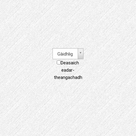
Gàidhlig
Deasaich
eadar-
theangachadh