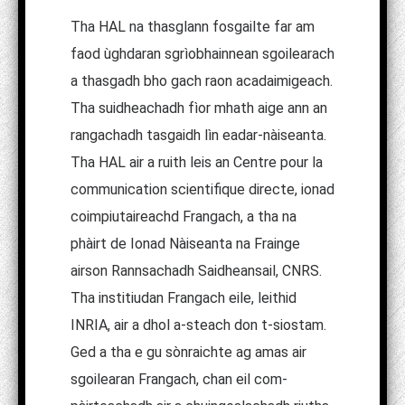
Tha HAL na thasglann fosgailte far am
faod ùghdaran sgrìobhainnean sgoilearach
a thasgadh bho gach raon acadaimigeach.
Tha suidheachadh fìor mhath aige ann an
rangachadh tasgaidh lìn eadar-nàiseanta.
Tha HAL air a ruith leis an Centre pour la
communication scientifique directe, ionad
coimpiutaireachd Frangach, a tha na
phàirt de Ionad Nàiseanta na Frainge
airson Rannsachadh Saidheansail, CNRS.
Tha institiudan Frangach eile, leithid
INRIA, air a dhol a-steach don t-siostam.
Ged a tha e gu sònraichte ag amas air
sgoilearan Frangach, chan eil com-