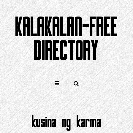
Laktawan
sa
KALAKALAN-FREE
nilalaman
DIRECTORY
kusina ng karma