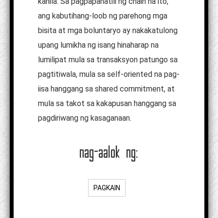
kanila. Sa pagpapanatili ng chain na ito,
ang kabutihang-loob ng parehong mga
bisita at mga boluntaryo ay nakakatulong
upang lumikha ng isang hinaharap na
lumilipat mula sa transaksyon patungo sa
pagtitiwala, mula sa self-oriented na pag-
iisa hanggang sa shared commitment, at
mula sa takot sa kakapusan hanggang sa
pagdiriwang ng kasaganaan.
nag-aalok ng:
PAGKAIN