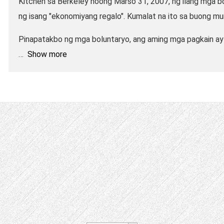
Kitchen sa Berkeley noong Marso 31, 2007, ng ilang mga bo
ng isang "ekonomiyang regalo". Kumalat na ito sa buong mu
Pinapatakbo ng mga boluntaryo, ang aming mga pagkain ay 
Show more