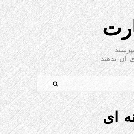
ارت
پرسند
 آن بدهند
ه ای