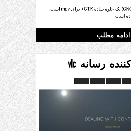
Celluloid (قبلاً GNOME MPV) یک جلوه ساده GTK+ برای mpv است.
ده است
ادامه مطلب
ده رسانه vlc