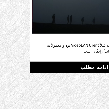
پخش کننده رسانه VLC (که قبلاً VideoLAN Client بود و معمولاً به
ادامه مطلب