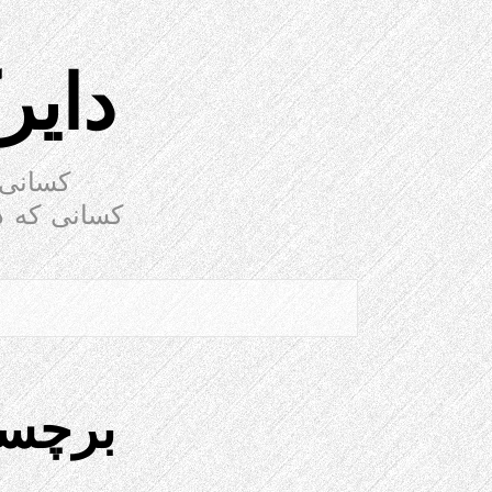
دایر
کسانی 
کسانی که د
برچس