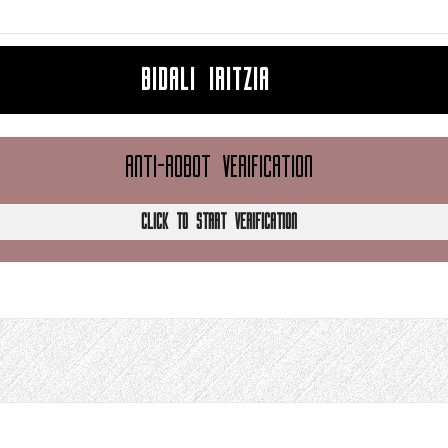
BIDALI IRITZIA
ANTI-ROBOT VERIFICATION
CLICK TO START VERIFICATION