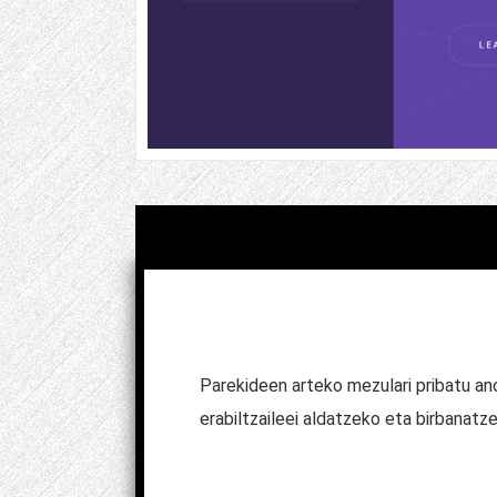
Parekideen arteko mezulari pribatu ano
erabiltzaileei aldatzeko eta birbanat