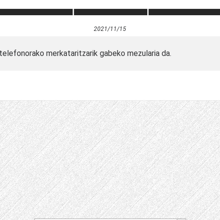
2021/11/15
hau telefonorako merkataritzarik gabeko mezularia da.