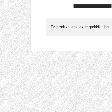
Ez jarraitzailerik, ez iragarkirik - 