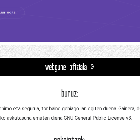
webgune ofiziala »
buruz:
nimo eta segurua, tor baino gehiago lan egiten duena. Gainera, 
zeko askatasuna ematen diena GNU General Public License v3.
eskaintzak: