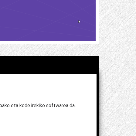
doako eta kode irekiko softwarea da,