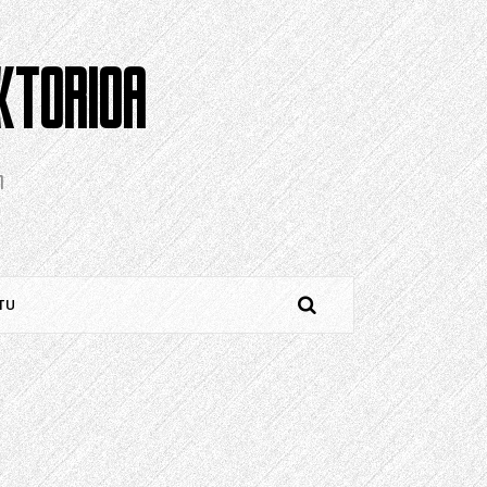
KTORIOA
n
TU