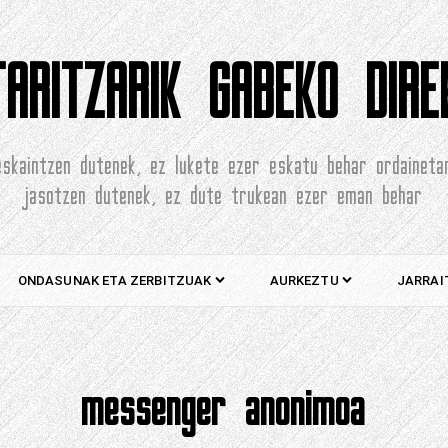
ARITZARIK GABEKO DIRE
eskaintzen dutenek, ez lukete ezer eskatu behar ordaineta
jasotzen dutenek, ez dute trukean ezer eman behar
ONDASUNAK ETA ZERBITZUAK
AURKEZTU
JARRAI
messenger anonimoa