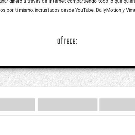
ganar dinero a través de Internet compartiendo todo lo que quie
os por ti mismo, incrustados desde YouTube, DailyMotion y Vimeo
ofrece: