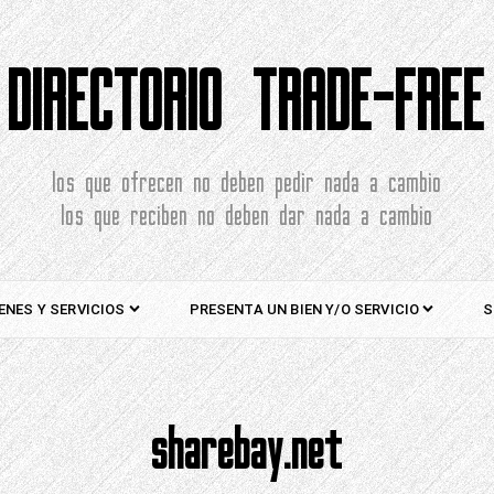
DIRECTORIO TRADE-FREE
los que ofrecen no deben pedir nada a cambio
los que reciben no deben dar nada a cambio
ENES Y SERVICIOS
PRESENTA UN BIEN Y/O SERVICIO
S
sharebay.net