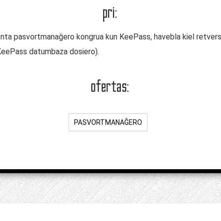
pri:
a pasvortmanaĝero kongrua kun KeePass, havebla kiel retversio
KeePass datumbaza dosiero).
ofertas:
PASVORTMANAĜERO