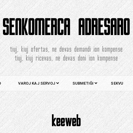
SENKOMERCA ADRESARO
tiuj, kiuj ofertas, ne devas demandi ion kompense
tiuj, kiuj ricevas, ne devas doni ion kompense
O
VAROJ KAJ SERVOJ
SUBMETIĜI
SEKVU
keeweb