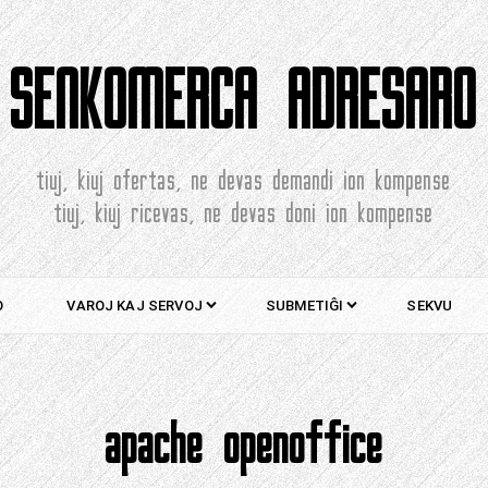
SENKOMERCA ADRESARO
tiuj, kiuj ofertas, ne devas demandi ion kompense
tiuj, kiuj ricevas, ne devas doni ion kompense
O
VAROJ KAJ SERVOJ
SUBMETIĜI
SEKVU
apache openoffice