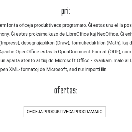
pri:
fonta oficeja produktiveca programaro. Ĝi estas unu el la post
y. Ĝi estas proksima kuzo de LibreOffice kaj NeoOffice. Ĝi enha
 (Impress), desegnaĵaplikon (Draw), formulredaktilon (Math), kaj
 Apache OpenOffice estas la OpenDocument Format (ODF), normo 
, kun aparta atento al tiuj de Microsoft Office - kvankam, male al 
en XML-formatoj de Microsoft, sed nur importi ilin.
ofertas:
OFICEJA PRODUKTIVECA PROGRAMARO