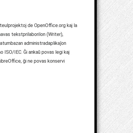
eulprojektoj de OpenOffice.org kaj la
vas tekstprilaborilon (Writer),
 datumbazan administradaplikaĵon
ISO/IEC. Ĝi ankaŭ povas legi kaj
LibreOffice, ĝi ne povas konservi