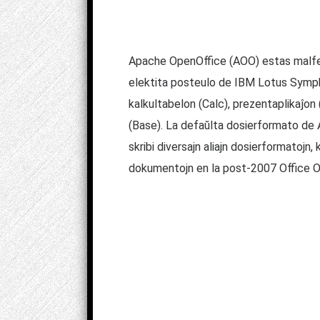
Apache OpenOffice (AOO) estas malferm
elektita posteulo de IBM Lotus Symphon
kalkultabelon (Calc), prezentaplikaĵon
(Base). La defaŭlta dosierformato de
skribi diversajn aliajn dosierformatojn
dokumentojn en la post-2007 Office Op