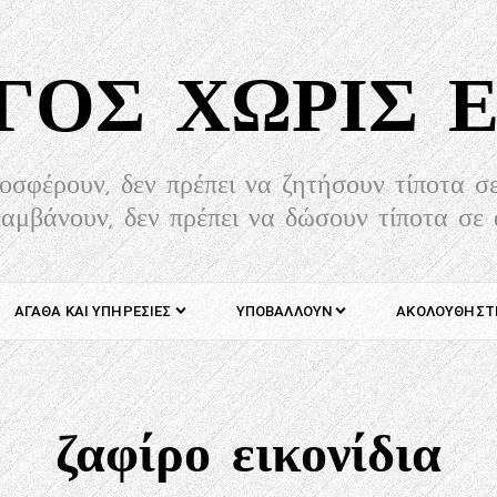
ΓΟΣ ΧΩΡΊΣ 
οσφέρουν, δεν πρέπει να ζητήσουν τίποτα 
λαμβάνουν, δεν πρέπει να δώσουν τίποτα σε
ΑΓΑΘΆ ΚΑΙ ΥΠΗΡΕΣΊΕΣ
ΥΠΟΒΆΛΛΟΥΝ
ΑΚΟΛΟΥΘΗΣΤ
ζαφίρο εικονίδια