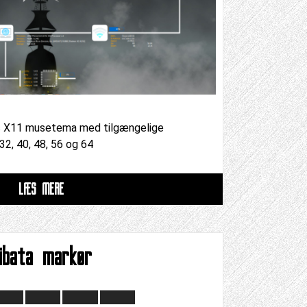
es X11 musetema med tilgængelige
 32, 40, 48, 56 og 64
LÆS MERE
ibata markør