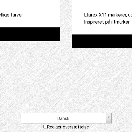
lige farver.
Lliurex X11 markører, ud
Inspireret på iltmarkø
Dansk
Rediger oversættelse