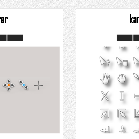
rer
ka