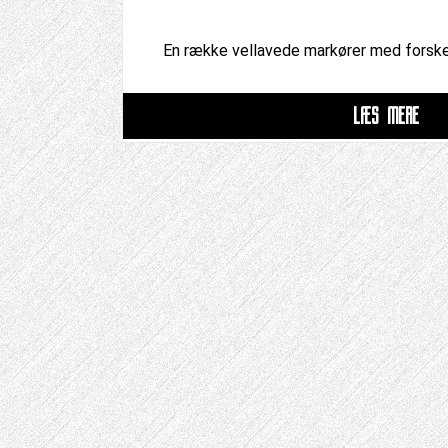
En række vellavede markører med forskel
LÆS MERE