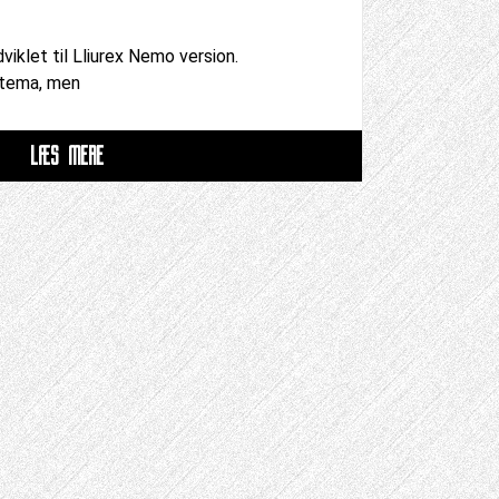
viklet til Lliurex Nemo version.
r-tema, men
LÆS MERE