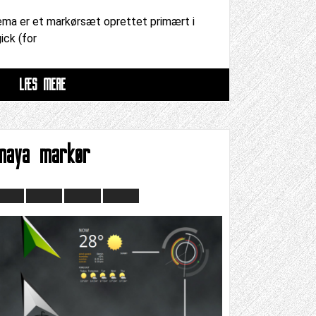
ma er et markørsæt oprettet primært i
ck (for
LÆS MERE
maya markør