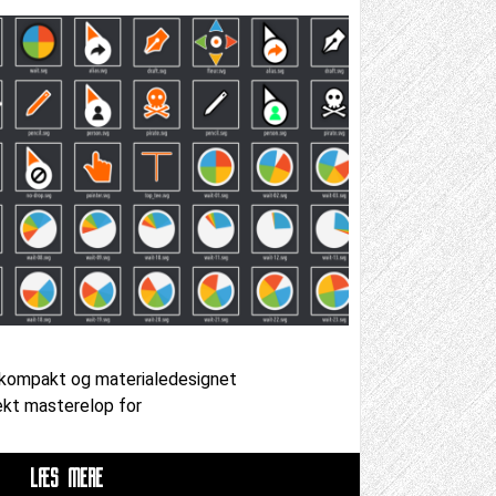
 kompakt og materialedesignet
ekt masterelop for
LÆS MERE