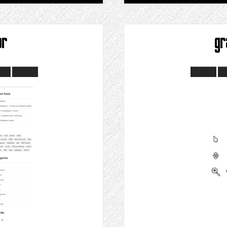
ør
gr