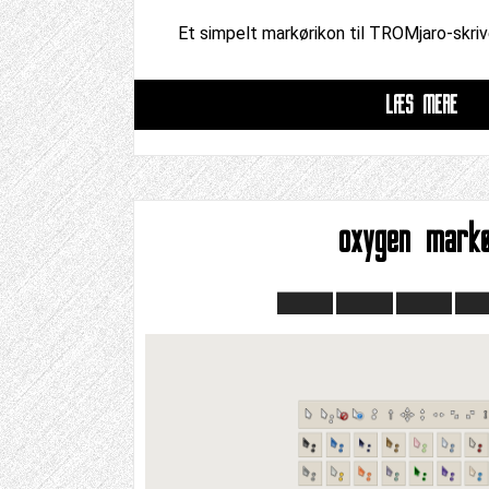
Et simpelt markørikon til TROMjaro-skri
LÆS MERE
oxygen mark