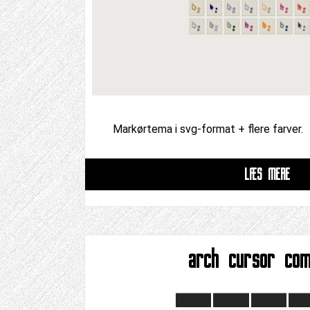
Markørtema i svg-format + flere farver.
LÆS MERE
arch cursor com