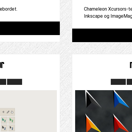
vebordet.
Chameleon Xcursors-te
Inkscape og ImageMagi
ør