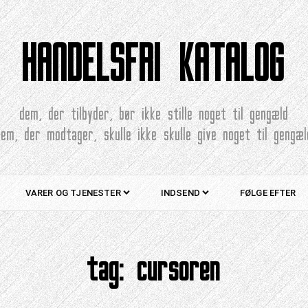
HANDELSFRI KATALOG
dem, der tilbyder, bør ikke stille noget til gengæld
dem, der modtager, skulle ikke skulle give noget til gengæl
VARER OG TJENESTER
INDSEND
FØLGE EFTER
tag:
cursoren