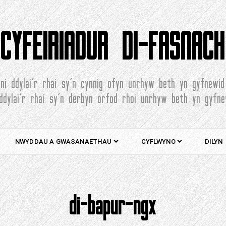
CYFEIRIADUR DI-FASNACH
ni ddylai'r rhai sy'n cynnig ofyn unrhyw beth yn gyfnewid
 ddylai'r rhai sy'n derbyn orfod rhoi unrhyw beth yn gyfne
NWYDDAU A GWASANAETHAU
CYFLWYNO
DILYN
di-bapur-ngx