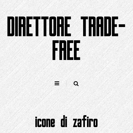
Saltà
à
DIRETTORE TRADE-
u
cuntenutu
FREE
icone di zafiro