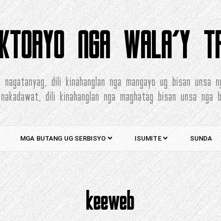
EKTORYO NGA WALA’Y T
 nagatanyag, dili kinahanglan nga mangayo ug bisan unsa n
 nakadawat, dili kinahanglan nga maghatag bisan unsa nga b
MGA BUTANG UG SERBISYO
ISUMITE
SUNDA
keeweb