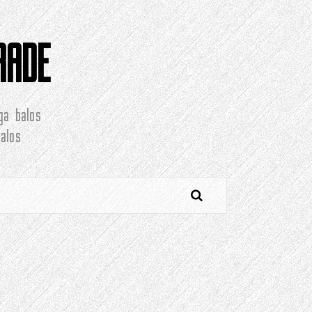
RADE
ga balos
alos